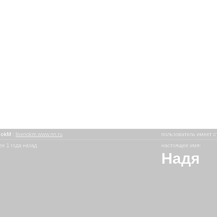
nokM
:
lisenokm.www.nn.ru
пользователь имеет с
е 1 года назад
настоящее имя:
Надя