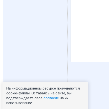
На информационном ресурсе применяются
Статистика портрета:
cookie-файлы. Оставаясь на сайте, вы
подтверждаете свое
согласие
на их
сейчас просматривают портрет - 0
использование.
зарегистрированные пользователи
посетившие портрет за 7 дней - 1