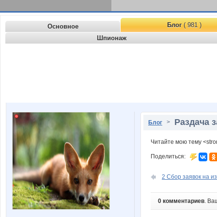
Блог
( 981 )
Основное
Шпионаж
Раздача з
>
Блог
Читайте мою тему <str
Поделиться:
2 Сбор заявок на из
0 комментариев
. Ва