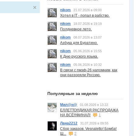
nikom
21.07.2026 в 09:00
Хотел в IT - попал в рабство.
nikom
18.07.2026 в 19:19
Полдневное лето.
nikom
08.07.2026 в 13:07
Азбука для Буратино.
nikom
05.06.2026 в 15:55
К Дню русского языка.
nikom
05.06.2026 в 10:32
В связи с пмэф-26 напомним, как
они раззоряли Россию.
Популярные за неделю
Мил@н@
01.08.2026 в 13:22
ЕЛЛЕТТО!!!ДИКАЯ РАСПРОДАЖА
НА ВСЁ!!!ФИНАЛ!
1
Лана2212
31.07.2026 в 09:55
Сбор заказов. Vesnaletto! Бомба!
Ш...
2