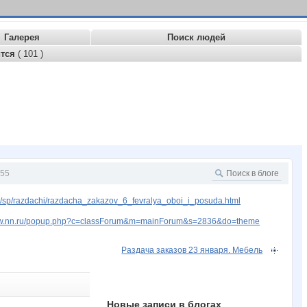
Галерея
Поиск людей
ится
( 101 )
55
/sp/razdachi/razdacha_zakazov_6_fevralya_oboi_i_posuda.html
www.nn.ru/popup.php?c=classForum&m=mainForum&s=2836&do=theme
Раздача заказов 23 января. Мебель
Новые записи в блогах