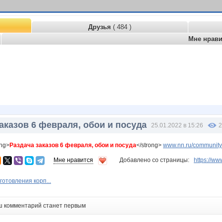
Друзья
( 484 )
Мне нрав
аказов 6 февраля, обои и посуда
25.01.2022 в 15:26
2
ong>
Раздача заказов 6 февраля, обои и посуда
</strong>
www.nn.ru/community
Мне нравится
Добавлено со страницы:
https://
готовления корп...
ш комментарий станет первым