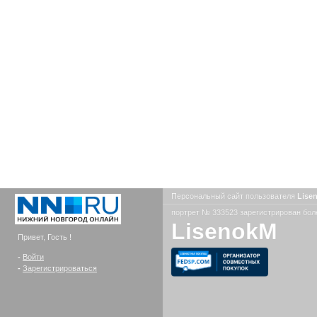
Персональный сайт пользователя
Lise
портрет № 333523 зарегистрирован боле
LisenokM
Привет, Гость !
-
Войти
-
Зарегистрироваться