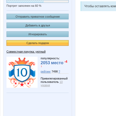
Портрет заполнен на 60 %
Чтобы оставлять ко
Отправить приватное сообщение
Добавить в друзья
Игнорировать
Сделать подарок
Совместная покупка: уютный
популярность:
-4
2053 место
↓
рейтинг
7498
?
Привилегированный
пользователь
10
уровня