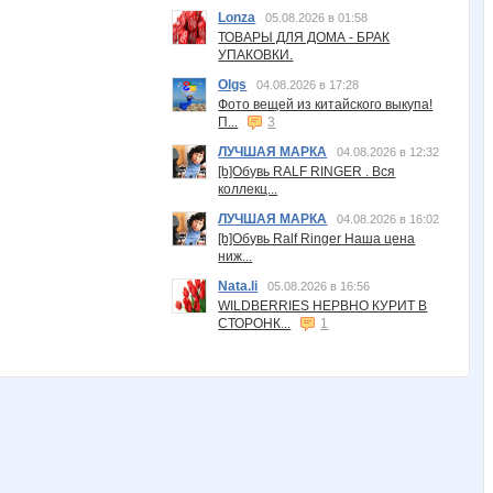
Lonza
05.08.2026 в 01:58
ТОВАРЫ ДЛЯ ДОМА - БРАК
УПАКОВКИ.
Olgs
04.08.2026 в 17:28
Фото вещей из китайского выкупа!
П...
3
ЛУЧШАЯ МАРКА
04.08.2026 в 12:32
[b]Обувь RALF RINGER . Вся
коллекц...
ЛУЧШАЯ МАРКА
04.08.2026 в 16:02
[b]Обувь Ralf Ringer Наша цена
ниж...
Nata.li
05.08.2026 в 16:56
WILDBERRIES НЕРВНО КУРИТ В
СТОРОНК...
1