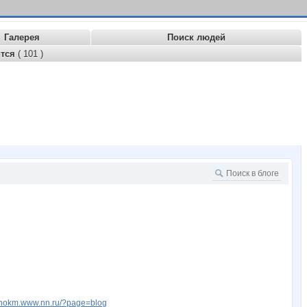
Галерея
Поиск людей
ится
( 101 )
isenokm.www.nn.ru/?page=blog