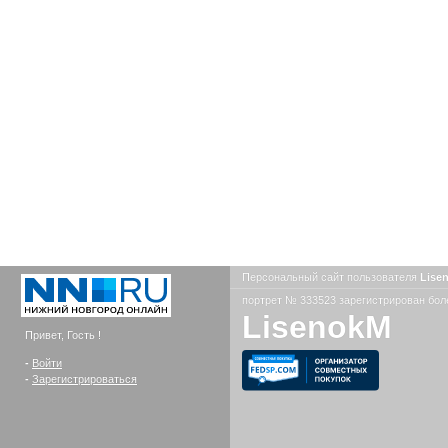
Персональный сайт пользователя
Lise
портрет № 333523 зарегистрирован боле
LisenokM
Привет, Гость !
-
Войти
-
Зарегистрироваться