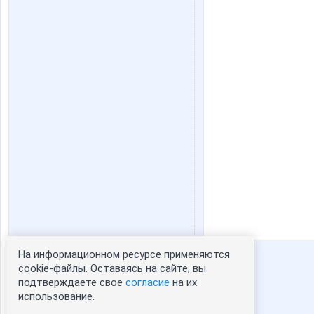
На информационном ресурсе применяются
Статистика портрета:
cookie-файлы. Оставаясь на сайте, вы
подтверждаете свое
согласие
на их
сейчас просматривают портрет - 0
использование.
зарегистрированные пользователи
посетившие портрет за 7 дней - 1