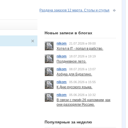
Раздача заказов 12 марта. Столы и стулья
Новые записи в блогах
nikom
21.07.2026 в 09:00
Хотел в IT - попал в рабство.
nikom
18.07.2026 в 19:19
Полдневное лето.
nikom
08.07.2026 в 13:07
Азбука для Буратино.
nikom
05.06.2026 в 15:55
К Дню русского языка.
nikom
05.06.2026 в 10:32
В связи с пмэф-26 напомним, как
они раззоряли Россию.
Популярные за неделю