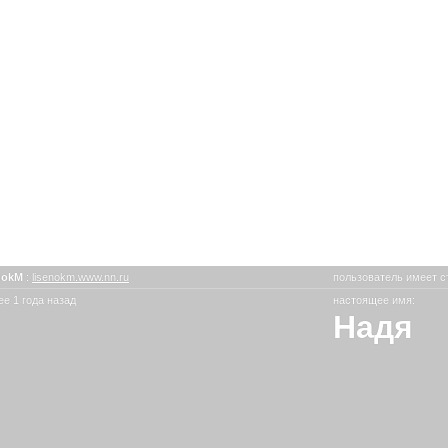
nokM
:
lisenokm.www.nn.ru
пользователь имеет с
е 1 года назад
настоящее имя:
Надя