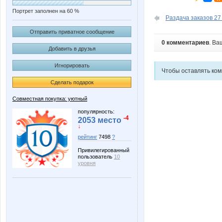
Портрет заполнен на 60 %
Раздача заказов 27
Отправить приватное сообщение
0 комментариев
. Ва
Добавить в друзья
Игнорировать
Чтобы оставлять ко
Сделать подарок
Совместная покупка: уютный
популярность:
-4
2053 место
↓
рейтинг
7498
?
Привилегированный
пользователь
10
уровня