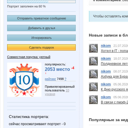
0 комментариев
. Ва
Портрет заполнен на 60 %
Чтобы оставлять ко
Отправить приватное сообщение
Добавить в друзья
Новые записи в бл
Игнорировать
nikom
21.07.202
Сделать подарок
Хотел в IT - поп
Совместная покупка: уютный
nikom
18.07.202
Полдневное лет
популярность:
-4
2053 место
nikom
08.07.202
↓
Азбука для Бура
рейтинг
7498
?
nikom
05.06.202
Привилегированный
К Дню русского 
пользователь
10
уровня
nikom
05.06.202
В связи с пмэф-
Статистика портрета:
Популярные за не
сейчас просматривают портрет - 0