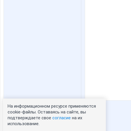
На информационном ресурсе применяются
Статистика портрета:
cookie-файлы. Оставаясь на сайте, вы
подтверждаете свое
согласие
на их
сейчас просматривают портрет - 0
использование.
зарегистрированные пользователи
посетившие портрет за 7 дней - 1