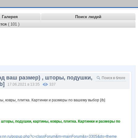
Галерея
Поиск людей
ится
( 101 )
д ваш размер) , шторы, подушки,
b]
17.06.2021 в 13:35
337
 шторы, подушки, картины, ковры, плитка. Картинки и размеры по
www.nn.ru/popup.php?c=classForum&m=mainForum&s=3305&do=theme