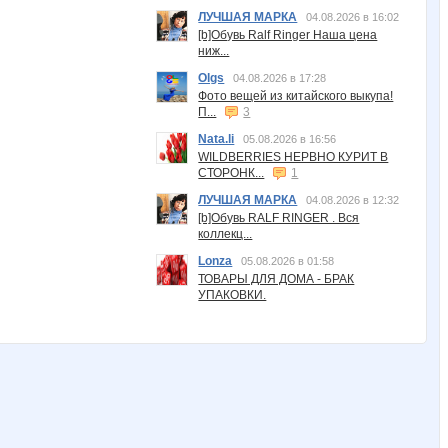
ЛУЧШАЯ МАРКА
04.08.2026 в 16:02
[b]Обувь Ralf Ringer Наша цена
ниж...
Olgs
04.08.2026 в 17:28
Фото вещей из китайского выкупа!
П...
3
Nata.li
05.08.2026 в 16:56
WILDBERRIES НЕРВНО КУРИТ В
СТОРОНК...
1
ЛУЧШАЯ МАРКА
04.08.2026 в 12:32
[b]Обувь RALF RINGER . Вся
коллекц...
Lonza
05.08.2026 в 01:58
ТОВАРЫ ДЛЯ ДОМА - БРАК
УПАКОВКИ.