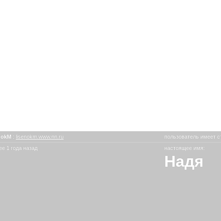
nokM
:
lisenokm.www.nn.ru
пользователь имеет с
е 1 года назад
настоящее имя:
Надя