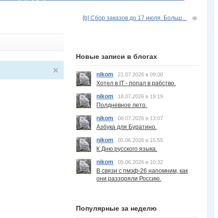
[b] Сбор заказов до 17 июля. Больш...
Новые записи в блогах
nikom
21.07.2026 в 09:00
Хотел в IT - попал в рабство.
nikom
18.07.2026 в 19:19
Полдневное лето.
nikom
08.07.2026 в 13:07
Азбука для Буратино.
nikom
05.06.2026 в 15:55
К Дню русского языка.
nikom
05.06.2026 в 10:32
В связи с пмэф-26 напомним, как
они раззоряли Россию.
Популярные за неделю