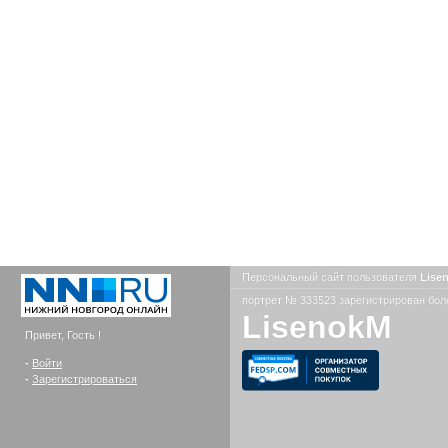
Персональный сайт пользователя
Lise
портрет № 333523 зарегистрирован боле
LisenokM
Привет, Гость !
-
Войти
-
Зарегистрироваться