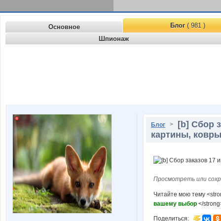
Блог
( 981 )
Основное
Шпионаж
[b] Сбор 
>
Блог
картины, ковры
Просмотреть или сохр
Читайте мою тему <str
вашему выбор
</stron
Поделиться: