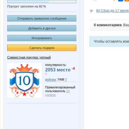
Портрет заполнен на 60 %
[b] Сбор до 17 июля
Отправить приватное сообщение
0 комментариев
. Ва
Добавить в друзья
Игнорировать
Чтобы оставлять ко
Сделать подарок
Совместная покупка: уютный
популярность:
-4
2053 место
↓
рейтинг
7498
?
Привилегированный
пользователь
10
уровня