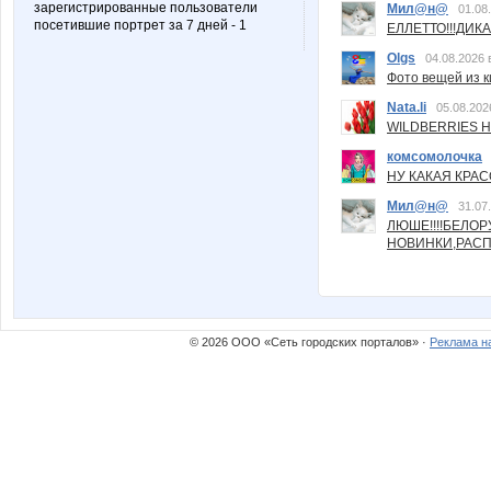
зарегистрированные пользователи
Мил@н@
01.08
посетившие портрет за 7 дней - 1
ЕЛЛЕТТО!!!ДИК
Olgs
04.08.2026 
Фото вещей из ки
Nata.li
05.08.202
WILDBERRIES Н
комсомолочка
НУ КАКАЯ КРАСОТ
Мил@н@
31.07
ЛЮШЕ!!!!БЕЛО
НОВИНКИ,РАСП
© 2026 ООО «Сеть городских порталов» ·
Реклама н