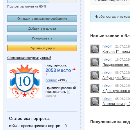
0 комментариев
. Ва
Портрет заполнен на 60 %
Чтобы оставлять ко
Отправить приватное сообщение
Добавить в друзья
Новые записи в бл
Игнорировать
nikom
21.07.202
Сделать подарок
Хотел в IT - поп
Совместная покупка: уютный
nikom
18.07.202
Полдневное лет
популярность:
-4
2053 место
nikom
08.07.202
↓
Азбука для Бура
рейтинг
7498
?
nikom
05.06.202
Привилегированный
К Дню русского 
пользователь
10
уровня
nikom
05.06.202
В связи с пмэф-
Статистика портрета:
Популярные за не
сейчас просматривают портрет - 0