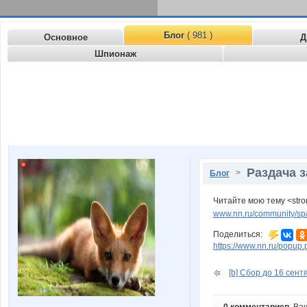
Блог
( 981 )
Основное
Д
Шпионаж
Раздача з
>
Блог
Читайте мою тему <stro
www.nn.ru/community/sp
Поделиться:
https://www.nn.ru/pop
[b] Сбор до 16 сентя