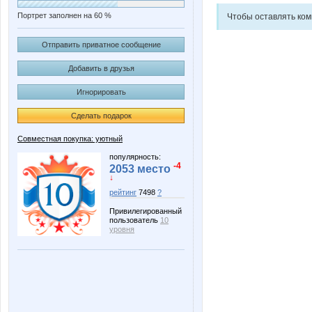
Портрет заполнен на 60 %
Чтобы оставлять ко
Отправить приватное сообщение
Добавить в друзья
Игнорировать
Сделать подарок
Совместная покупка: уютный
популярность:
-4
2053 место
↓
рейтинг
7498
?
Привилегированный
пользователь
10
уровня