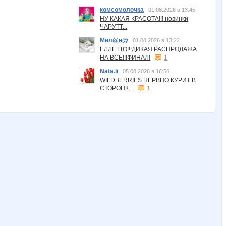
комсомолочка
01.08.2026 в 13:45
НУ КАКАЯ КРАСОТА!!! новинки
ЧАРУТТ...
Мил@н@
01.08.2026 в 13:22
ЕЛЛЕТТО!!!ДИКАЯ РАСПРОДАЖА
НА ВСЁ!!!ФИНАЛ!
1
Nata.li
05.08.2026 в 16:56
WILDBERRIES НЕРВНО КУРИТ В
СТОРОНК...
1