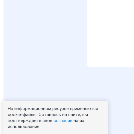
На информационном ресурсе применяются
Статистика портрета:
cookie-файлы. Оставаясь на сайте, вы
подтверждаете свое
согласие
на их
сейчас просматривают портрет - 0
использование.
зарегистрированные пользователи
посетившие портрет за 7 дней - 1