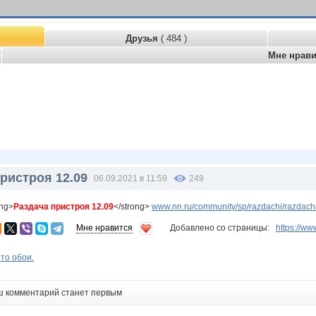
Друзья
( 484 )
Мне нрав
ристроя 12.09
06.09.2021 в 11:59
249
ong>
Раздача пристроя 12.09
</strong>
www.nn.ru/community/sp/razdachi/razdac
Мне нравится
Добавлено со страницы:
https://
то обои.
ш комментарий станет первым