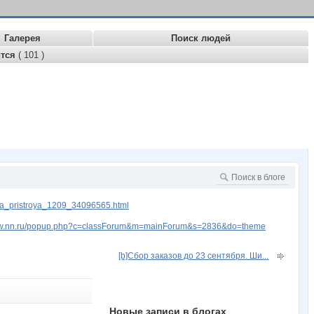
Галерея
Поиск людей
ится
( 101 )
ha_pristroya_1209_34096565.html
www.nn.ru/popup.php?c=classForum&m=mainForum&s=2836&do=theme
[b]Сбор заказов до 23 сентября. Ши...
Новые записи в блогах