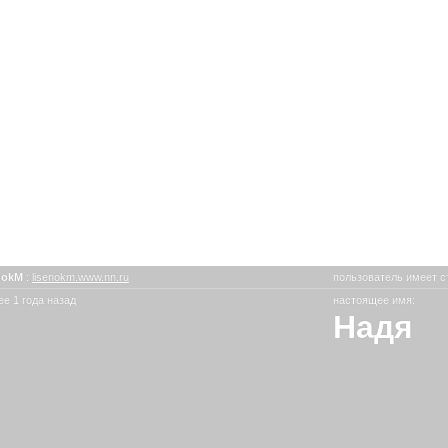
nokM
:
lisenokm.www.nn.ru
пользователь имеет с
е 1 года назад
настоящее имя:
Надя