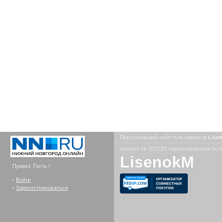
Персональный сайт пользователя
Lise
портрет № 333523 зарегистрирован боле
LisenokM
Привет, Гость !
-
Войти
-
Зарегистрироваться