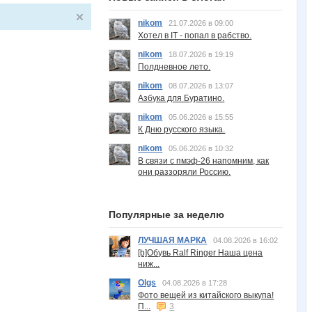
nikom
21.07.2026 в 09:00
Хотел в IT - попал в рабство.
nikom
18.07.2026 в 19:19
Полдневное лето.
nikom
08.07.2026 в 13:07
Азбука для Буратино.
nikom
05.06.2026 в 15:55
К Дню русского языка.
nikom
05.06.2026 в 10:32
В связи с пмэф-26 напомним, как
они раззоряли Россию.
Популярные за неделю
ЛУЧШАЯ МАРКА
04.08.2026 в 16:02
[b]Обувь Ralf Ringer Наша цена
ниж...
Olgs
04.08.2026 в 17:28
Фото вещей из китайского выкупа!
П...
3