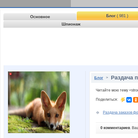
Блог
( 981 )
Основное
Шпионаж
Раздача п
>
Блог
Читайте мою тему <str
Поделиться:
Раздача заказов фо
0 комментариев
. Ва