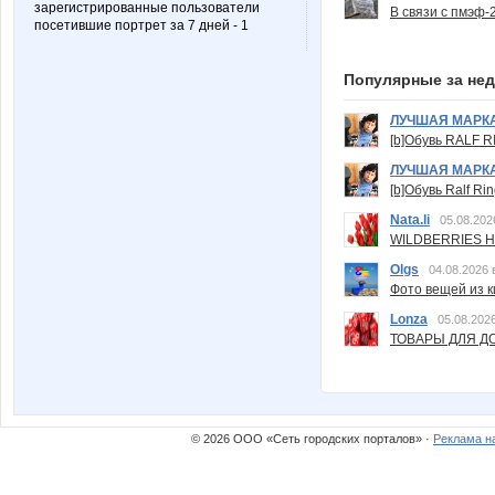
зарегистрированные пользователи
В связи с пмэф-
посетившие портрет за 7 дней - 1
Популярные за не
ЛУЧШАЯ МАРК
[b]Обувь RALF RI
ЛУЧШАЯ МАРК
[b]Обувь Ralf Ri
Nata.li
05.08.202
WILDBERRIES Н
Olgs
04.08.2026 
Фото вещей из ки
Lonza
05.08.2026
ТОВАРЫ ДЛЯ ДО
© 2026 ООО «Сеть городских порталов» ·
Реклама н