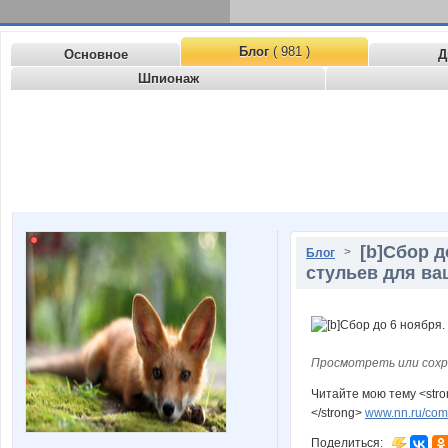
Блог
( 981 )
Основное
Д
Шпионаж
[b]Сбор 
>
Блог
стульев для ва
Просмотреть или сохр
Читайте мою тему <stro
</strong>
www.nn.ru/comm
Поделиться: