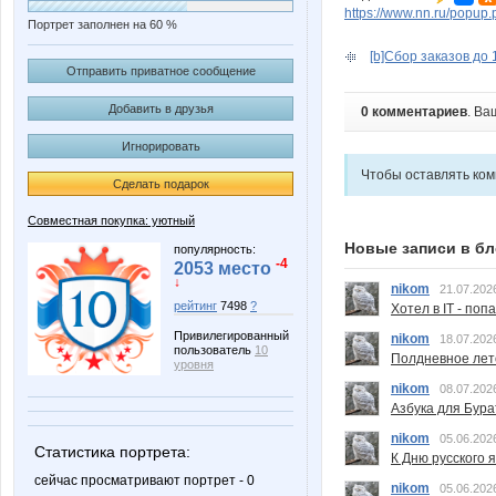
https://www.nn.ru/pop
Портрет заполнен на 60 %
[b]Сбор заказов до 
Отправить приватное сообщение
Добавить в друзья
0 комментариев
. Ва
Игнорировать
Чтобы оставлять ко
Сделать подарок
Совместная покупка: уютный
Новые записи в бл
популярность:
-4
2053 место
↓
nikom
21.07.202
рейтинг
7498
?
Хотел в IT - поп
Привилегированный
nikom
18.07.202
пользователь
10
Полдневное лет
уровня
nikom
08.07.202
Азбука для Бура
nikom
05.06.202
Статистика портрета:
К Дню русского 
сейчас просматривают портрет - 0
nikom
05.06.202