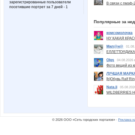
зарегистрированные пользователи
В связи с пмэф-
посетившие портрет за 7 дней - 1
Популярные за не
комсомолочка
НУ КАКАЯ КРАСОТ
Мил@н@
01.08
ЕЛЛЕТТО!!!ДИК
Olgs
04.08.2026 
Фото вещей из ки
ЛУЧШАЯ МАРК
[b]Обувь Ralf Ri
Nata.li
05.08.202
WILDBERRIES Н
© 2026 ООО «Сеть городских порталов» ·
Реклама н