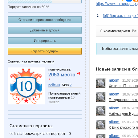
https://www.nn.ru/pop
Портрет заполнен на 60 %
[b]Сбор заказов до 
Отправить приватное сообщение
Добавить в друзья
0 комментариев
. Ва
Игнорировать
Чтобы оставлять ко
Сделать подарок
Совместная покупка: уютный
Новые записи в бл
популярность:
-4
2053 место
↓
nikom
21.07.202
рейтинг
7498
?
Хотел в IT - поп
Привилегированный
nikom
18.07.202
пользователь
10
Полдневное лет
уровня
nikom
08.07.202
Азбука для Бура
nikom
05.06.202
Статистика портрета:
К Дню русского 
сейчас просматривают портрет - 0
nikom
05.06.202