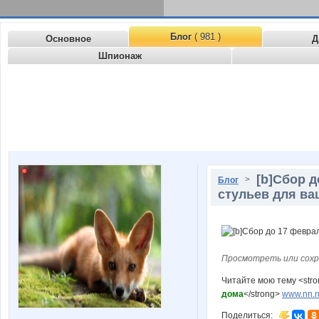
Блог
( 981 )
Основное
Д
Шпионаж
[b]Сбор 
>
Блог
стульев для ва
Просмотреть или сохр
Читайте мою тему <str
дома
</strong>
www.nn.r
Поделиться: