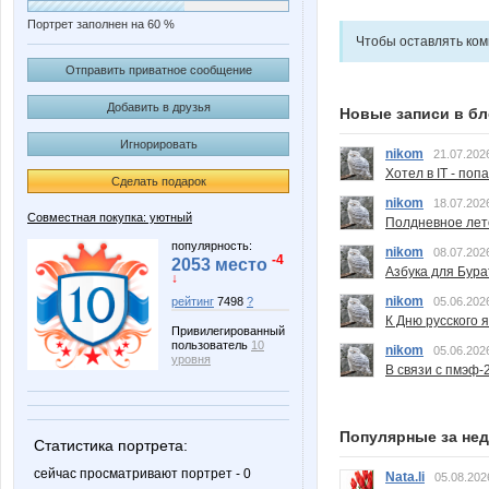
Портрет заполнен на 60 %
Чтобы оставлять ко
Отправить приватное сообщение
Добавить в друзья
Новые записи в бл
Игнорировать
nikom
21.07.202
Хотел в IT - поп
Сделать подарок
nikom
18.07.202
Совместная покупка: уютный
Полдневное лет
популярность:
nikom
08.07.202
-4
2053 место
Азбука для Бура
↓
nikom
рейтинг
7498
?
05.06.202
К Дню русского 
Привилегированный
пользователь
10
nikom
05.06.202
уровня
В связи с пмэф-
Популярные за не
Статистика портрета:
сейчас просматривают портрет - 0
Nata.li
05.08.202