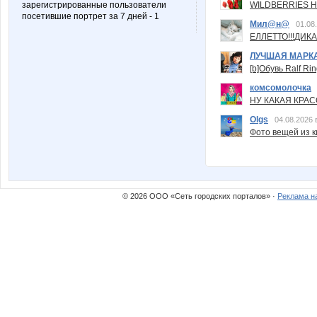
зарегистрированные пользователи
WILDBERRIES Н
посетившие портрет за 7 дней - 1
Мил@н@
01.08
ЕЛЛЕТТО!!!ДИК
ЛУЧШАЯ МАРК
[b]Обувь Ralf Ri
комсомолочка
НУ КАКАЯ КРАСОТ
Olgs
04.08.2026 
Фото вещей из ки
© 2026 ООО «Сеть городских порталов» ·
Реклама н