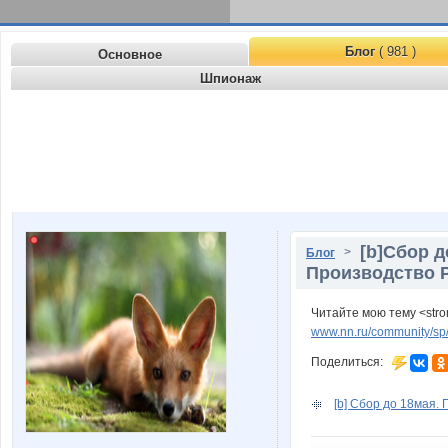
Блог
( 981 )
Основное
Шпионаж
[b]Сбор д
>
Блог
Производство Р
Читайте мою тему <str
www.nn.ru/community/sp/s
Поделиться:
[b] Сбор до 18мая. 