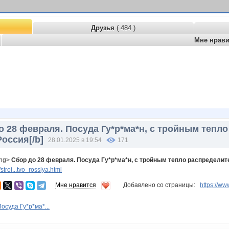
Друзья
( 484 )
Мне нрав
о 28 февраля. Посуда Гу*р*ма*н, с тройным теп
оссия[/b]
28.01.2025 в 19:54
171
ong>
Сбор до 28 февраля. Посуда Гу*р*ма*н, с тройным тепло распредели
troi...tvo_rossiya.html
Мне нравится
Добавлено со страницы:
https://
Посуда Гу*р*ма*...