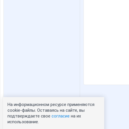
На информационном ресурсе применяются
Статистика портрета:
cookie-файлы. Оставаясь на сайте, вы
подтверждаете свое
согласие
на их
сейчас просматривают портрет - 0
использование.
зарегистрированные пользователи
посетившие портрет за 7 дней - 1