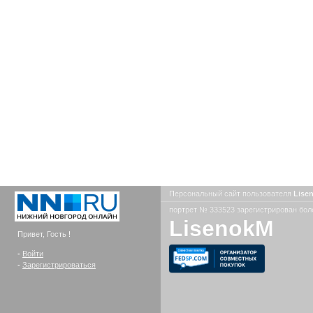
Персональный сайт пользователя
Lise
портрет № 333523 зарегистрирован боле
LisenokM
Привет, Гость !
-
Войти
-
Зарегистрироваться