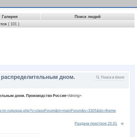
Галерея
Поиск людей
ится
( 101 )
ло распределительным дном.
тельным дном. Производство Россия
</strong>
www.nn.ru/popup.php?c=classForum&m=mainForum&s=3305&do=theme
Раздача пристроя 25.01