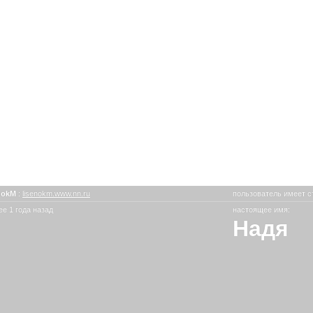
nokM
:
lisenokm.www.nn.ru
пользователь имеет с
е 1 года назад
настоящее имя:
Надя