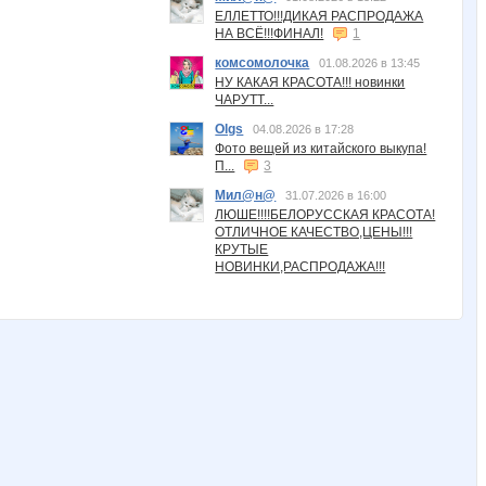
ЕЛЛЕТТО!!!ДИКАЯ РАСПРОДАЖА
НА ВСЁ!!!ФИНАЛ!
1
комсомолочка
01.08.2026 в 13:45
НУ КАКАЯ КРАСОТА!!! новинки
ЧАРУТТ...
Olgs
04.08.2026 в 17:28
Фото вещей из китайского выкупа!
П...
3
Мил@н@
31.07.2026 в 16:00
ЛЮШЕ!!!!БЕЛОРУССКАЯ КРАСОТА!
ОТЛИЧНОЕ КАЧЕСТВО,ЦЕНЫ!!!
КРУТЫЕ
НОВИНКИ,РАСПРОДАЖА!!!