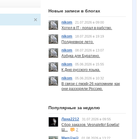
Новые записи в блогах
nikom
21.07.2026 в 09:00
Хотел в IT - попал в рабство.
nikom
18.07.2026 в 19:19
Полдневное лето.
nikom
08.07.2026 в 13:07
Азбука для Буратино.
nikom
05.06.2026 в 15:55
К Дню русского языка.
nikom
05.06.2026 в 10:32
В связи с пмэф-26 напомним, как
они раззоряли Россию.
Популярные за неделю
Лана2212
31.07.2026 в 09:55
Сбор заказов. Vesnaletto! Бомба!
Ш...
2
Мил@н@
01.08.2026 в 13:22