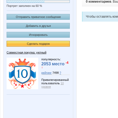
0 комментариев
. Ва
Портрет заполнен на 60 %
Чтобы оставлять ко
Отправить приватное сообщение
Добавить в друзья
Игнорировать
Сделать подарок
Совместная покупка: уютный
популярность:
-4
2053 место
↓
рейтинг
7498
?
Привилегированный
пользователь
10
уровня