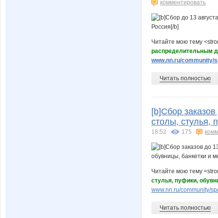
комментировать
Читайте мою тему <str
распределительным д
www.nn.ru/community/sp/
Читать полностью
[b]Сбор заказов
столы, стулья, 
18:52
175
комм
Читайте мою тему <str
стулья, пуфики, обувн
www.nn.ru/community/sp/
Читать полностью