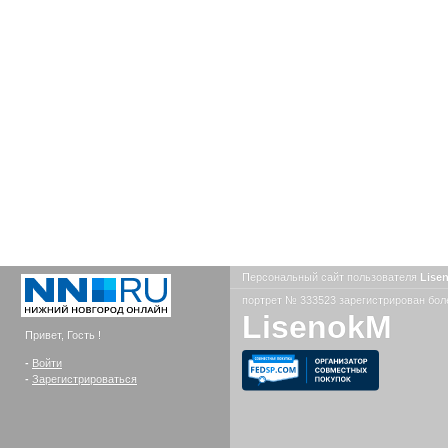
Персональный сайт пользователя
Lise
портрет № 333523 зарегистрирован боле
LisenokM
Привет, Гость !
-
Войти
-
Зарегистрироваться