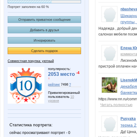
Портрет заполнен на 60 %
nbashev
Шикарна
Отправить приватное сообщение
группы,
Надежда , добрый ден
Добавить в друзья
салонах мебели посм
Игнорировать
Елена Ю
Сделать подарок
коммент
ЛисенокМ
Совместная покупка: уютный
пристрой оплачен на
популярность:
-4
2053 место
↓
Lisenok
рейтинг
7498
?
декабря
банкетки
Привилегированный
пользователь
10
https://www.nn.ru/co
уровня
Читать полностью
Pusyaka
Статистика портрета:
терма 2
Дд! Цена
сейчас просматривают портрет - 0