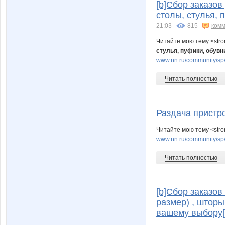
[b]Сбор заказов
столы, стулья, 
21:03
815
комм
Читайте мою тему <str
стулья, пуфики, обувн
www.nn.ru/community/sp/
Читать полностью
Раздача пристр
Читайте мою тему <str
www.nn.ru/community/sp/
Читать полностью
[b]Сбор заказов
размер) , шторы
вашему выбору[