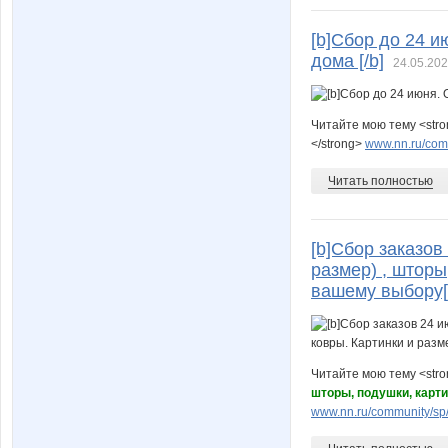
[b]Сбор до 24 
дома [/b]
24.05.202
Читайте мою тему <str
</strong>
www.nn.ru/comm
Читать полностью
[b]Сбор заказо
размер) , шторы
вашему выбору[
Читайте мою тему <str
шторы, подушки, карт
www.nn.ru/community/sp/