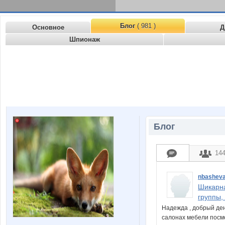
Блог
( 981 )
Основное
Д
Шпионаж
Блог
14
nbashev
Шикарна
группы,
Надежда , добрый ден
салонах мебели посм