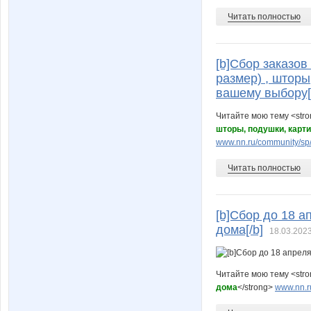
Читать полностью
[b]Сбор заказо
размер) , шторы
вашему выбору[
Читайте мою тему <str
шторы, подушки, карт
www.nn.ru/community/sp/
Читать полностью
[b]Сбор до 18 
дома[/b]
18.03.2023
Читайте мою тему <str
дома
</strong>
www.nn.r