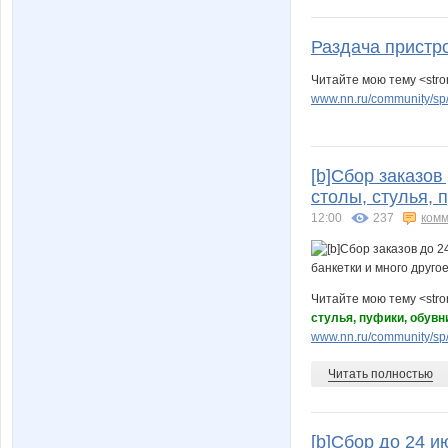
Раздача пристр
Читайте мою тему <str
www.nn.ru/community/sp
[b]Сбор заказов
столы, стулья, 
12:00
237
комм
Читайте мою тему <str
стулья, пуфики, обувн
www.nn.ru/community/sp/
Читать полностью
[b]Сбор до 24 и