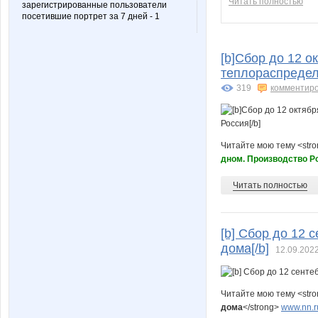
Читать полностью
зарегистрированные пользователи
посетившие портрет за 7 дней - 1
[b]Сбор до 12 о
теплораспредел
319
комментир
Читайте мою тему <str
дном. Производство Р
Читать полностью
[b] Сбор до 12 
дома[/b]
12.09.2022
Читайте мою тему <str
дома
</strong>
www.nn.r