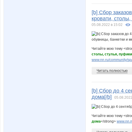
[b] Сбор заказо
кровати, столы,
05.08.2022 в 15:02
Читайте мою тему <str
столы, стулья, пуфики
www.nn.ru/community/sp/
Читать полностью
[b] Сбор до 4 с
дома[/b]
05.08.2022
Читайте мою тему <str
дома
</strong>
www.nn.r