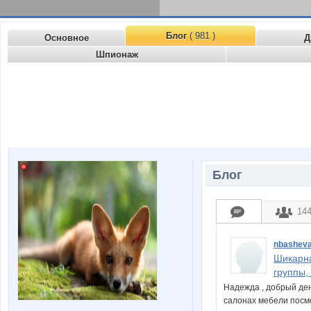
Блог
( 981 )
Основное
Д
Шпионаж
Блог
14
nbashev
Шикарна
группы,
Надежда , добрый ден
салонах мебели посм