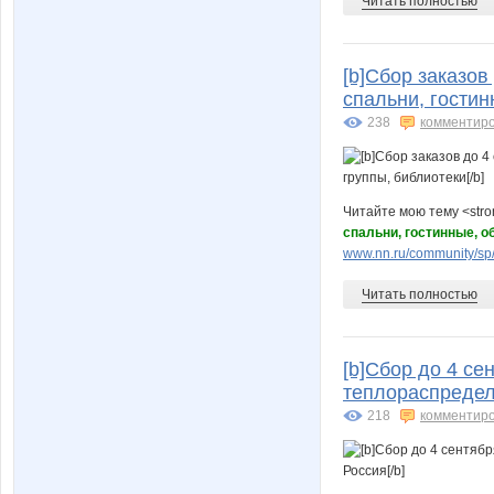
Читать полностью
[b]Сбор заказов
спальни, гостин
238
комментир
Читайте мою тему <str
спальни, гостинные, о
www.nn.ru/community/sp/st
Читать полностью
[b]Сбор до 4 се
теплораспредел
218
комментир