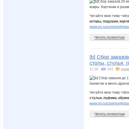
Читайте мою тему <str
шторы, подушки, карт
www.nn.ru/community/sp/
Читать полностью
[b] Сбор заказо
столы, стулья, 
11:38
283
комм
Читайте мою тему <str
стулья, пуфики, обувн
www.nn.ru/community/sp/
Читать полностью