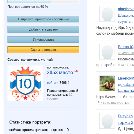
Портрет заполнен на 60 %
nbashev
Шикарна
Отправить приватное сообщение
группы,
Надежда , добрый ден
Добавить в друзья
салонах мебели посм
Игнорировать
Елена Ю
Сделать подарок
коммент
ЛисенокМ
Совместная покупка: уютный
пристрой оплачен на
популярность:
-4
2053 место
↓
Lisenok
рейтинг
7498
?
декабря
банкетки
Привилегированный
пользователь
10
https://www.nn.ru/co
уровня
Читать полностью
Pusyaka
Статистика портрета:
терма 2
Дд! Цена
сейчас просматривают портрет - 0